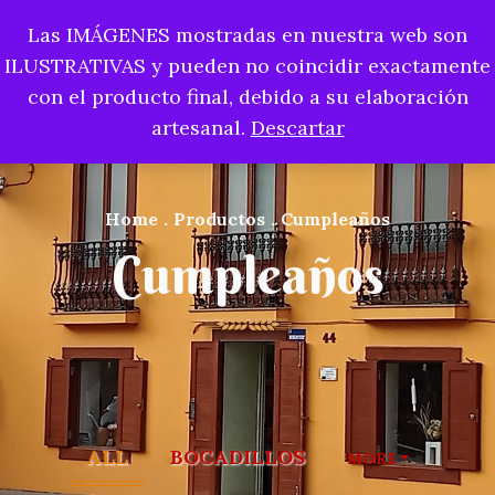
Las IMÁGENES mostradas en nuestra web son
0
ILUSTRATIVAS y pueden no coincidir exactamente
con el producto final, debido a su elaboración
artesanal.
Descartar
Home
.
Productos
.
Cumpleaños
Cumpleaños
ALL
BOCADILLOS
MORE