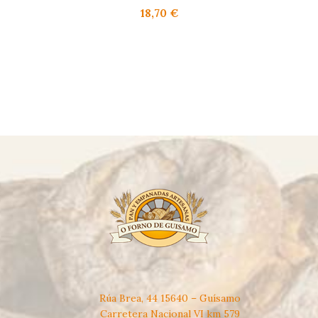
18,70
€
Rúa Brea, 44 15640 – Guísamo
Carretera Nacional VI km 579