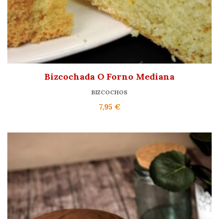
Bizcochada O Forno Mediana
BIZCOCHOS
7,95
€