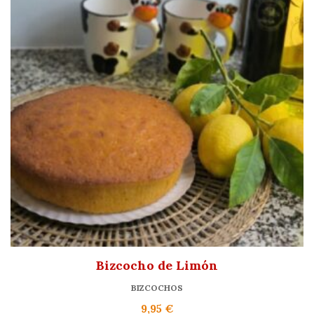
Bizcocho de Limón
BIZCOCHOS
9,95
€