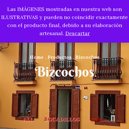
Las IMÁGENES mostradas en nuestra web son
0
ILUSTRATIVAS y pueden no coincidir exactamente
con el producto final, debido a su elaboración
artesanal.
Descartar
Home
.
Productos
.
Bizcochos
Bizcochos
ALL
BOCADILLOS
MORE