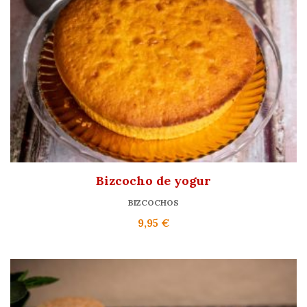
Bizcocho de yogur
BIZCOCHOS
9,95
€