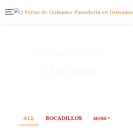
Home
.
Productos
.
Artesana
Artesana
ALL
BOCADILLOS
MORE