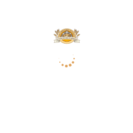
NUEVO
Empanada de Pollo y Champiñones
GALLEGO
15,40
€
NUEVO
Empanada de Pulpo
GALLEGO
23,00
€
NUEVO
Empanada de Zamburiñas
GALLEGO